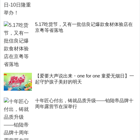
5.17吃货节，又有一批信良记爆款食材体验店在
京粤等省落地
【爱要大声说出来・one for one 童爱无烟日】一
起守护孩子美好的明天
十年匠心付出，铸就品质升级——铂陆帝品牌十
周年露营节在深举行