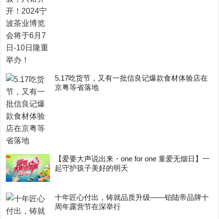
5.17吃货节，又有一批信良记爆款食材体验店在
京粤等省落地
【爱要大声说出来・one for one 童爱无烟日】一
起守护孩子美好的明天
十年匠心付出，铸就品质升级——铂陆帝品牌十
周年露营节在深举行