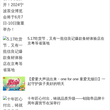
5.17吃货节，又有一批信良记爆款食材体验店在
京粤等省落地
【爱要大声说出来・one for one 童爱无烟日】一
起守护孩子美好的明天
十年匠心付出，铸就品质升级——铂陆帝品牌十
周年露营节在深举行